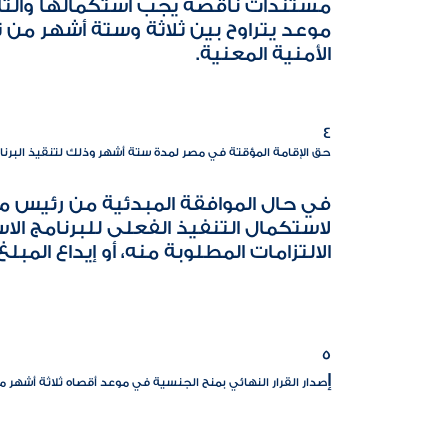
مستندات ناقصة يجب استكمالها والتأ
موعد يتراوح بين ثلاثة وستة أشهر من ت
الأمنية المعنية.
4
حق الإقامة المؤقتة في مصر لمدة ستة أشهر وذلك لتنقيذ البرنام
في حال الموافقة المبدئية من رئيس م
لاستكمال التنفيذ الفعلى للبرنامج الا
الالتزامات المطلوبة منه، أو إيداع المب
5
إ
صدار القرار النهائي بمنح الجنسية في موعد أقصاه ثلاثة أشهر من 