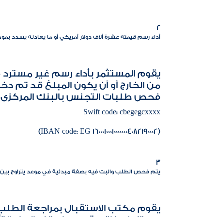
2
أداء رسم قيمته عشرة ألاف دولار أمريكي أو ما يعادله يسدد بم
يقوم المستثمر بأداء رسم غير مسترد ق
من الخارج أو أن يكون المبلغ قد تم د
فحص طلبات التجنس بالبنك المركزى 
Swift code: cbegegcxxxx
(IBAN code: EG 160001000100000004082190002)
3
يتم فحص الطلب والبت فيه بصفة مبدئية في موعد يتراوح بين ث
يقوم مكتب الاستقبال بمراجعة الطلب و